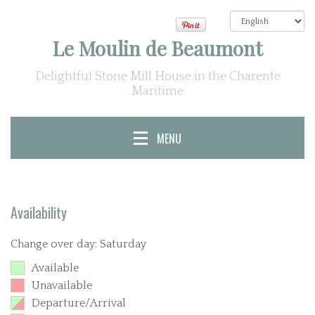
Le Moulin de Beaumont
Delightful Stone Mill House in the Charente
Maritime
MENU
Availability
Change over day: Saturday
Available
Unavailable
Departure/Arrival