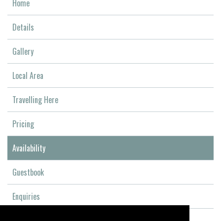
Home
Details
Gallery
Local Area
Travelling Here
Pricing
Availability
Guestbook
Enquiries